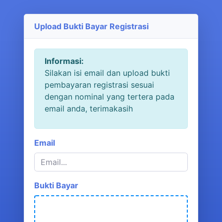
Upload Bukti Bayar Registrasi
Informasi:
Silakan isi email dan upload bukti
pembayaran registrasi sesuai
dengan nominal yang tertera pada
email anda, terimakasih
Email
Bukti Bayar